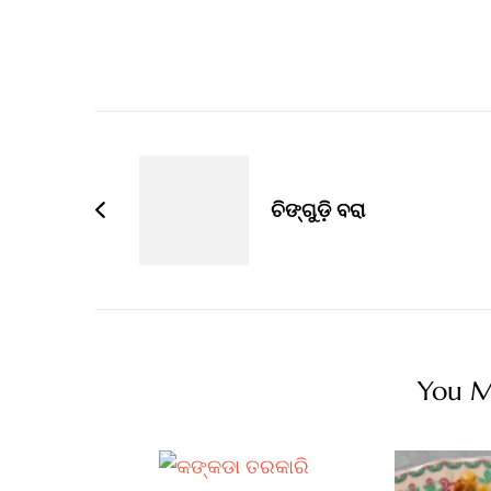
ଗରମ ତେଲରେ ଚିଙ୍ଗୁଡ଼ିକୁ ଭାଜି…
ଦିଅନ୍ତୁ…
Post
Navigation
ଚିଙ୍ଗୁଡ଼ି ବରା
You Ma