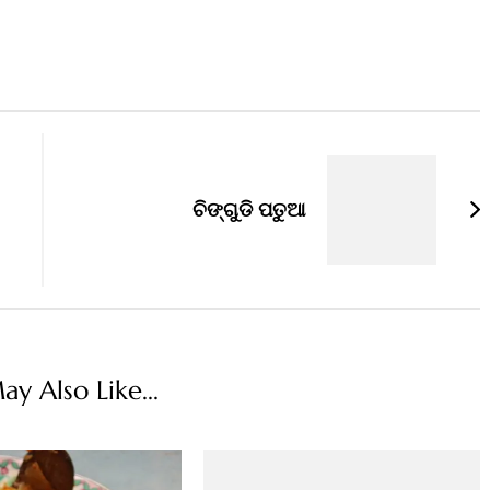
ପିଆଜ, ଆଳୁ ଓ…
ଚିଙ୍ଗୁଡି ପତୁଆ
y Also Like...