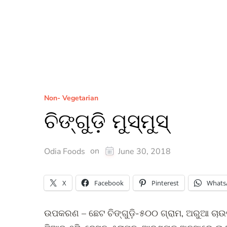
Non- Vegetarian
ଚିଙ୍ଗୁଡ଼ି ମୁସ୍ମୁସ୍
on
Odia Foods
June 30, 2018
X
Facebook
Pinterest
Whats
ଉପକରଣ – ଛେଟ ଚିଙ୍ଗୁଡ଼ି-୫୦୦ ଗ୍ରାମ, ଅରୁଆ ଚାଉଳ