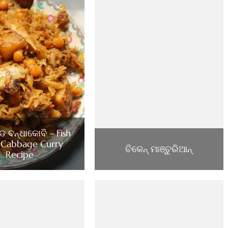
୍ଡ ବନ୍ଧାକୋବି – Fish
 Cabbage Curry
ଚିକେନ୍ ମାଞ୍ଚୁରିଆନ୍
Recipe