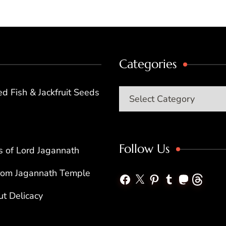
Categories
d Fish & Jackfruit Seeds
Categories
Follow Us
ets of Lord Jagannath
from Jagannath Temple
Facebook
X
Pinterest
Tumblr
Mastodon
Threads
ut Delicacy