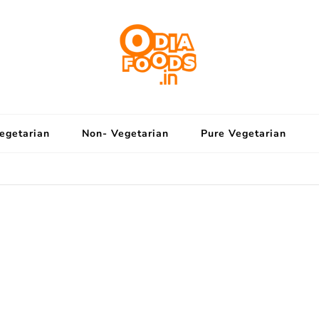
OdiaFoods
Eat The Odia Way
egetarian
Non- Vegetarian
Pure Vegetarian