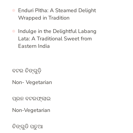
Enduri Pitha: A Steamed Delight
Wrapped in Tradition
Indulge in the Delightful Labang
Lata: A Traditional Sweet from
Eastern India
ବଟର ଚିଙ୍ଗୁଡ଼ି
In relation to
Non- Vegetarian
ପ୍ରନ ବଟରଫ୍ଲାଇ
In relation to
Non-Vegetarian
ଚିଙ୍ଗୁଡି ପତୁଆ