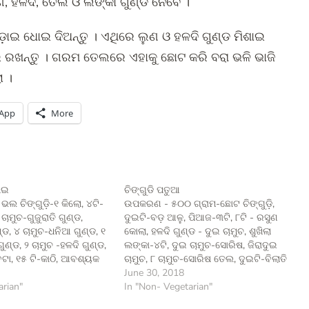
, ହଳଦି, ତେଲ ଓ ଲଙ୍କା ଗୁଣ୍ଡ ନେବେ ।
ଛଡ଼ାଇ ଧୋଇ ଦିଅନ୍ତୁ । ଏଥିରେ ଲୁଣ ଓ ହଳଦି ଗୁଣ୍ଡ ମିଶାଇ
 ରଖନ୍ତୁ । ଗରମ ତେଲରେ ଏହାକୁ ଛୋଟ କରି ବରା ଭଳି ଭାଜି
ା ।
App
More
ାଇ
ଚିଙ୍ଗୁଡି ପତୁଆ
ଲ ଚିଙ୍ଗୁଡ଼ି-୧ କିଲୋ, ୪ଟି-
ଉପକରଣ - ୫୦୦ ଗ୍ରାମ-ଛୋଟ ଚିଙ୍ଗୁଡ଼ି,
ାମୁଚ-ଗୁଜୁରାତି ଗୁଣ୍ଡ,
ଦୁଇଟି-ବଡ଼ ଆଳୁ, ପିଆଜ-୩ଟି, ୮ଟି - ରସୁଣ
ଣ୍ଡ, ୪ ଚାମୁଚ-ଧନିଆ ଗୁଣ୍ଡ, ୧
କୋଲା, ହଳଦି ଗୁଣ୍ଡ - ଦୁଇ ଚାମୁଚ, ଶୁଖିଲା
ଗୁଣ୍ଡ, ୨ ଚାମୁଚ -ହଳଦି ଗୁଣ୍ଡ,
ଲଙ୍କା-୪ଟି, ଦୁଇ ଚାମୁଚ-ସୋରିଷ, ଜିରାଦୁଇ
ବଟା, ୧୫ ଟି-କାଠି, ଆବଶ୍ୟକ
ଚାମୁଚ, ୮ ଚାମୁଚ-ସୋରିଷ ତେଲ, ଦୁଇଟି-ବିଲାତି
ୁଣ ଓ କାକୁଡ଼ି ନେବେ ।
ବାଇଗଣ ଓ ଆବଶ୍ୟକ ଅନୁସାରେ ଲୁଣ ନେବେ
June 30, 2018
ରଥମେ ଚିଙ୍ଗୁଡ଼ିକୁ ଭଲ କରି ସଫା
arian"
। ପ୍ରସ୍ତୁତି - ପ୍ରଥମେ ସୋରିଷ, ଜିରା, ଲଙ୍କା
In "Non- Vegetarian"
େ ତେଲ ଲଗାଇ ଗୁନ୍ଥି
ଓ ପିଆଜକୁ ଏକାଠି ବାଟି ରଖନ୍ତୁ । ଦୁଇଟି