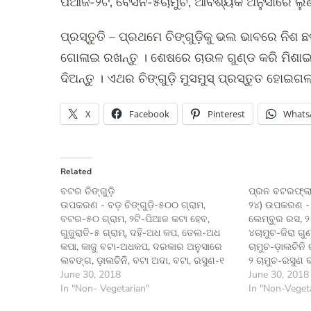
ପିଆଜ-୨ଟି, ବେସନ-୫ଚାମୁଚ, ଆବଶ୍ୟକ ଅନୁସାରେ ଲୁଣ
ପ୍ରସ୍ତୁତି – ପ୍ରଥମେ ଚିଙ୍ଗୁଡ଼ିକୁ ଭଲ ଭାବରେ ନିଶ 
ଗୋଳାଇ ରଖନ୍ତୁ । ଶେଷରେ ଚାଉଳ ଗୁଣ୍ଡ କରି ମିଶାଇ
ଦିଅନ୍ତୁ । ଏଥର ଚିଙ୍ଗୁଡ଼ି ମୁସମୁସ୍ ପ୍ରସ୍ତୁତ ହୋଇଗଲ
X
Facebook
Pinterest
Whats
Related
ବଟର ଚିଙ୍ଗୁଡ଼ି
ପ୍ରନ ବଟରଫ୍ଲ
ଉପକରଣ - ବଡ଼ ଚିଙ୍ଗୁଡ଼ି-୫୦୦ ଗ୍ରାମ,
୨୪) ଉପକରଣ - ଭ
ବଟର-୫୦ ଗ୍ରାମ, ୨ଟି-ପିଆଜ କଟା ହେବ,
ଲେମ୍ବୁର ରସ, ୨ ଚ
ଗୁଜୁରାତି-୫ ଗ୍ରାମ୍, ଦହି-ଅଧ କପ, ତେଲ-ଅଧ
୪ଚାମୁଚ-ଜିରା ଗୁ
କପା, କାଜୁ ବଟା-ଅଧକପ, ଦରକାର ଅନୁସାରେ
ଚାମୁଚ-ଡ଼ାଲଚିନି 
ଲବଙ୍ଗ, ଡ଼ାଲଚିନି, ବଟା ଅଦା, ବଟା, ରସୁଣ-୧
୨ ଚାମୁଚ-ରସୁଣ 
ଚାମୁଚ, ହଳଦି, ଲୁଣ ଓ କ୍ରିମ୍୧କପ ନେବ ।
June 30, 2018
ଅନୁଯାୟୀ ତେଲ, ଲ
June 30, 2018
ପ୍ରସ୍ତୁତି - ପ୍ରଥମେ ଚିଙ୍ଗୁଡ଼ିକୁ ଧୋଇ ସେଥିରୁ
In "Non- Vegetarian"
ପ୍ରସ୍ତୁତି - ପ୍
In "Non-Veget
ଗୁଣ୍ଡ ଓ ଚୋପା ଛଡ଼ାଇ ଦିଅନ୍ତୁ । ଏହାପରେ
କରି ଧୋଇ କାଠିର