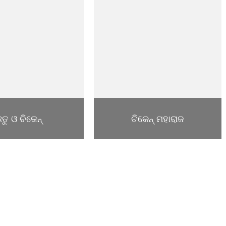
ଛତୁ ଓ ଚିକେନ୍
ଚିକେନ୍ ମହାରାଜ