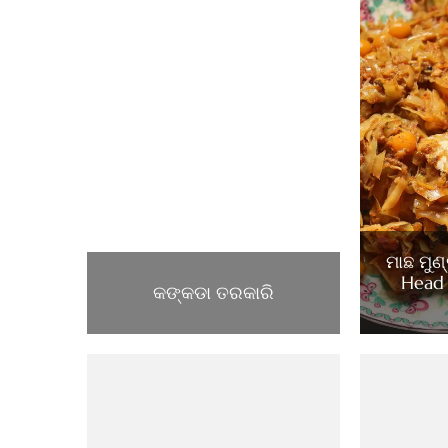
ମାଛ ମୁଣ
Head
କଙ୍କଡା ତରକାରି