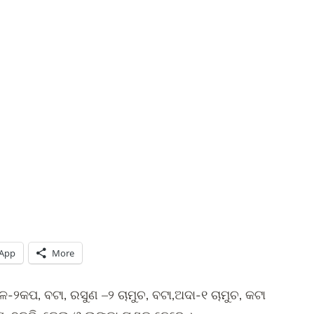
App
More
-୨କପ, ବଟା, ରସୁଣ –୨ ଚାମୁଚ, ବଟା,ଅଦା-୧ ଚାମୁଚ, କଟା